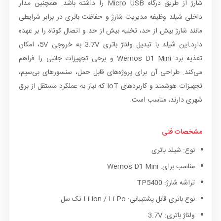
شارژ از طریق درگاه Micro USB را داشته باشد. همچنین مدار
داخلی شیلد وظیفه مدیریت شارژ و حفاظت باتری در برابر شرایطی
مانند شارژ بیش از حد، تخلیه بیش از حد و اتصال کوتاه را بر عهده
دارد.این شیلد با تبدیل ولتاژ باتری 3.7V به خروجی 5V، امکان
تغذیه برد Wemos D1 Mini و برخی تجهیزات جانبی را فراهم
می‌کند. طراحی آن برای پروژه‌های قابل حمل، سنسورهای بی‌سیم،
تجهیزات هوشمند و کاربردهای IoT که نیاز به عملکرد مستقل از برق
شهری دارند، مناسب است.
مشخصات فنی
نوع: شیلد باتری
مناسب برای: Wemos D1 Mini
تراشه شارژ: TP5400
نوع باتری قابل پشتیبانی: Li-Ion / Li-Po تک سل
ولتاژ باتری: 3.7V