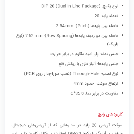
نوع پکیج: DIP-20 (Dual In-Line Package)
تعداد پایه: 20
فاصله بین پایه‌ها (Pitch): 2.54 mm
فاصله بین دو ردیف پایه‌ها (Row Spacing): 7.62 mm (نوع
باریک)
جنس بدنه: پلی‌آمید مقاوم در برابر حرارت
جنس پایه‌ها: آلیاژ فلزی با روکش قلع
نوع نصب: Through-Hole (نصب سوراخ‌دار روی PCB)
ارتفاع سوکت: حدود 4mm
مقاومت در برابر دما: تا 85°C
کاربردهای رایج
سوکت آی‌سی 20 پایه در مدارهایی که از آی‌سی‌های دیجیتال،
منطقی یا آنالوگ با پکیج DIP-20 استفاده می‌کنند، کاربرد دارد. این