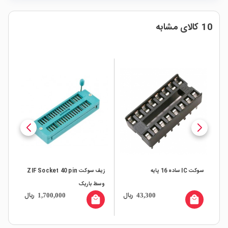
10 کالای مشابه
سوکت IC ساده 16 پایه
زیف سوکت ZIF Socket 40 pin
سوکت IC س
وسط باریک
ال
ریال
ریال
1,700,000
43,300
all
local_mall
local_mall