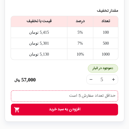
مقدار تخفیف
تعداد
درصد
قیمت با تخفیف
100
5%
5,415‎ تومان
500
7%
5,301‎ تومان
1000
10%
5,130‎ تومان
موجود در انبار
57,000
ریال
remove
add
حداقل تعداد سفارش 5 است
افزودن به سبد خرید
shopping_cart