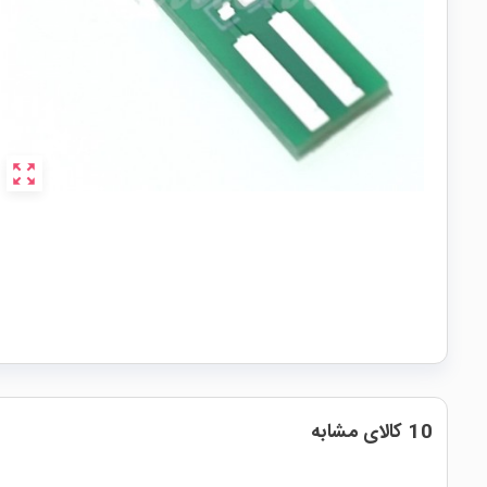
zoom_out_map
10 کالای مشابه