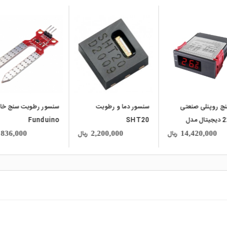
local_mall
local_mall
ر دما و رطوبت
سنسور رطوبت سنج خاک
ترموستات گرمایشی ریل
SH
Funduino
تابلویی KTO-011
ریال
ریال
5,010,000
836,000
2,200,000