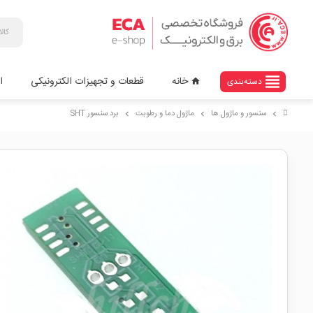
view_headline
خانه
قطعات و تجهیزات الکترونیکی
ا
دسته‌بندی
home
سنسور و ماژول ها
ماژول دما و رطوبت
برد سنسور SHT
chevron_right
chevron_right
chevron_right