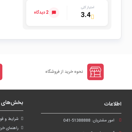
امتیاز کلی
2 دیدگاه
3.4
نحوه خرید از فروشگاه
بخش‌های ف
اطلاعات
شرايط و قوا
امور مشتریان:
041-51388888
راهنمای خری