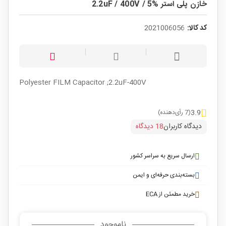
خازن پلی استر 2.2uF / 400V / 5%
کد کالا:
2021006056
Polyester FILM Capacitor ;2.2uF-400V
3.9
(7 رأی‌دهنده)
دیدگاه کاربران
18 دیدگاه
ارسال سریع به سراسر کشور
بسته‌بندی حرفه‌ای و ایمن
خرید مطمئن از ECA
ناموجود