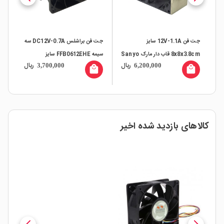
لمانی با
جت فن 12V-1.1A سایز
جت فن براشلس DC12V-0.7A سه
8x8x3.8cm قاب دار مارک Sanyo
سیمه FFB0612EHE سایز
ال
ریال
ریال
3,700,000
6,200,000
Denki مدل 9G0812P1G09
6X6X3.8 مارک DELTA
all
local_mall
local_mall
HE
کالاهای بازدید شده اخیر