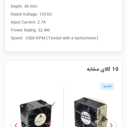
Depth: 38 mm
Rated Voltage: 12VDC
Input Current: 2.7A
Power Rating: 32.4W
Speed : 6500 RPM (Tested with a tachometer)
10 کالای مشابه
جدید
ج