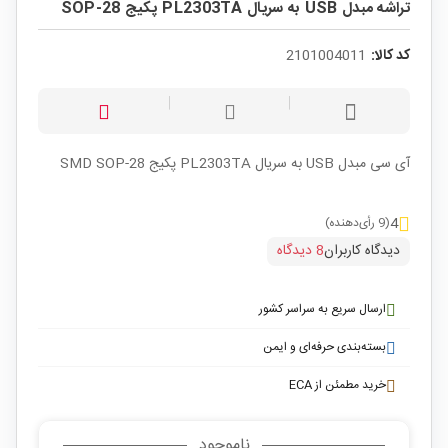
تراشه مبدل USB به سریال PL2303TA پکیج SOP-28
کد کالا:
2101004011
آی سی مبدل USB به سریال PL2303TA پکیج SMD SOP-28
4
(9 رأی‌دهنده)
دیدگاه کاربران
8 دیدگاه
ارسال سریع به سراسر کشور
بسته‌بندی حرفه‌ای و ایمن
خرید مطمئن از ECA
ناموجود