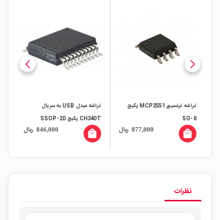
تراشه ترنسیور MCP2551 پکیج
تراشه مبدل USB به سریال
SO-8
CH340T پکیج SSOP-20
IP
ال
ریال
ریال
846,000
877,000
all
local_mall
local_mall
نظرات